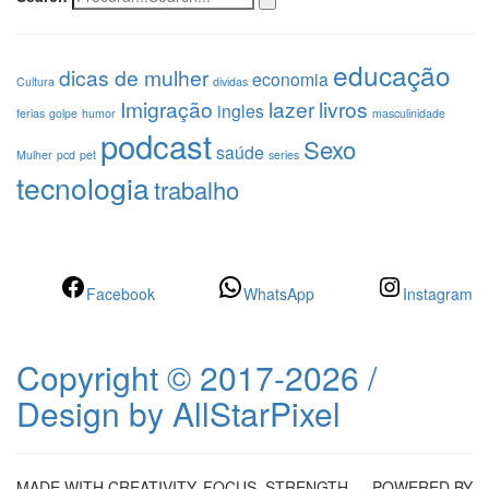
educação
dicas de mulher
economia
Cultura
dividas
Imigração
lazer
livros
ingles
ferias
golpe
humor
masculinidade
podcast
Sexo
saúde
Mulher
pcd
pet
series
tecnologia
trabalho
Facebook
WhatsApp
Instagram
Copyright © 2017-2026 /
Design by AllStarPixel
MADE WITH CREATIVITY, FOCUS, STRENGTH … POWERED BY