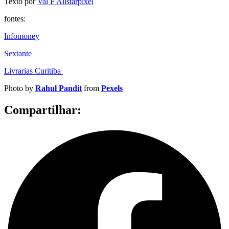
Texto por
Val F Allstarpixel
fontes:
Infomoney
Sextante
Livrarias Curitiba
Photo by
Rahul Pandit
from
Pexels
Compartilhar: