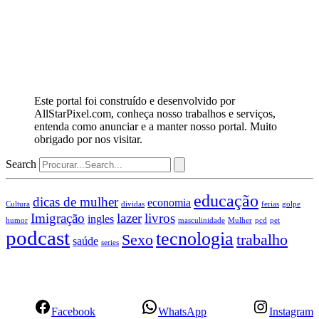
Este portal foi construído e desenvolvido por
AllStarPixel.com, conheça nosso trabalhos e serviços,
entenda como anunciar e a manter nosso portal. Muito
obrigado por nos visitar.
Search
educação
dicas de mulher
economia
Cultura
dividas
ferias
golpe
Imigração
lazer
livros
ingles
humor
masculinidade
Mulher
pcd
pet
podcast
tecnologia
Sexo
trabalho
saúde
series
Facebook
WhatsApp
Instagram