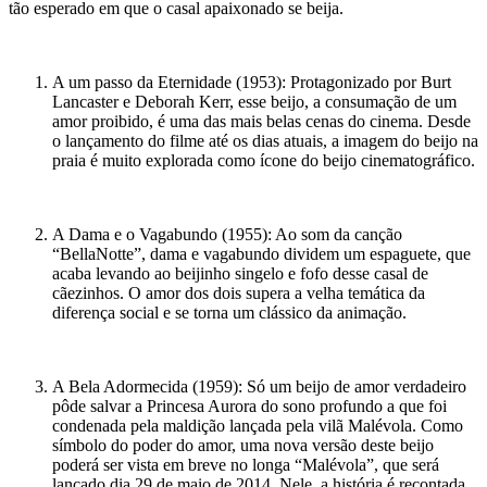
tão esperado em que o casal apaixonado se beija.
A um passo da Eternidade (1953): Protagonizado por Burt
Lancaster e Deborah Kerr, esse beijo, a consumação de um
amor proibido, é uma das mais belas cenas do cinema. Desde
o lançamento do filme até os dias atuais, a imagem do beijo na
praia é muito explorada como ícone do beijo cinematográfico.
A Dama e o Vagabundo (1955): Ao som da canção
“BellaNotte”, dama e vagabundo dividem um espaguete, que
acaba levando ao beijinho singelo e fofo desse casal de
cãezinhos. O amor dos dois supera a velha temática da
diferença social e se torna um clássico da animação.
A Bela Adormecida (1959): Só um beijo de amor verdadeiro
pôde salvar a Princesa Aurora do sono profundo a que foi
condenada pela maldição lançada pela vilã Malévola. Como
símbolo do poder do amor, uma nova versão deste beijo
poderá ser vista em breve no longa “Malévola”, que será
lançado dia 29 de maio de 2014. Nele, a história é recontada