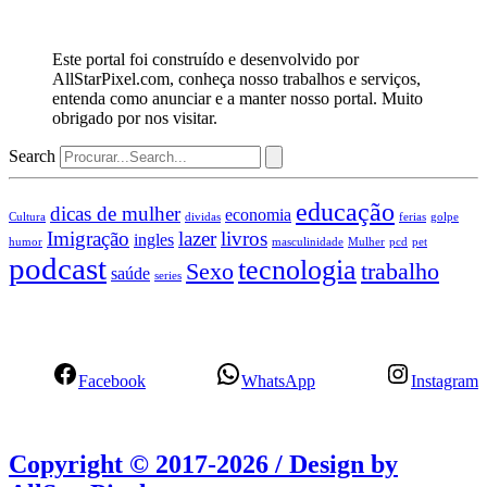
Este portal foi construído e desenvolvido por
AllStarPixel.com, conheça nosso trabalhos e serviços,
entenda como anunciar e a manter nosso portal. Muito
obrigado por nos visitar.
Search
educação
dicas de mulher
economia
Cultura
dividas
ferias
golpe
Imigração
lazer
livros
ingles
humor
masculinidade
Mulher
pcd
pet
podcast
tecnologia
Sexo
trabalho
saúde
series
Facebook
WhatsApp
Instagram
Copyright © 2017-2026 / Design by