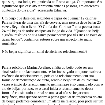
que surgiu na Índia, era praticada na Roma antiga. O importante é o
significado que esse ato representa entre as pessoas, em diferentes
contextos do dia a dia”, acrescenta Ednalva.
Um beijo que dure dez segundos é capaz de queimar 12 calorias.
Para se livrar de uma garrafa de cerveja, uma pessoa deve beijar 25
vezes. Segundo o livro, “O Guida dos Curiosos” uma pessoa troca
24 mil beijos de todos os tipos ao longo da vida. “Quando se beija
alguém, resíduos de sua saliva permanecem por três dias na boca de
quem beijou”, contam os autores sobre um aspecto não muito
romântico.
Não beijar significa um sinal de alerta no relacionamento?
Para a psicóloga Marina Avelino, a falta do beijo pode ser um
sinalizador no relacionamento, se for investigado um pouco sobre a
vivência do relacionamento, pois cada relacionamento tem sua
forma de demonstração de afeto, sendo o beijo um deles. “Muitas
vezes o início do relacionamento nem sempre é só demarcado com o
ato de beijar, por isso, se o casal inicia o relacionamento dessa
forma, é considerado normal se um casal não se beijar com
frequência, mas quando ocorre a perda gradual da frequência do ato
de beijar, podemos considerar um alerta na relação, pois pode ser um