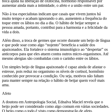
boca ajuda na liberação de oxitocina, hormônio responsável por
aumentar ainda mais a intimidade, o afeto e a união entre um par.
Não à toa especialistas indicam que casais que vivem juntos há
muito tempo e acabam ignorando o ato, aumentem a frequência do
toque entre os lábios no dia a dia. O hábito de beijar sempre a
pessoa amada, portanto, contribui para a harmonia e a felicidade da
vida a dois.
Além disso, a troca de germes que ocorre durante um beijo de língua
e que pode soar como algo “nojento” beneficia a saúde dos
apaixonados. Ela fortalece o sistema imunológico ao “despertar” os
anticorpos para que eles atuem contra outros micro-organismos. Até
mesmo alergias são combatidas com o carinho entre os lábios.
Um simples beijo de língua apaixonado é capaz ainda de afastar o
estresse, pois reduz no organismo os níveis de cortisol, hormônio
conhecido por provocar a condição. Ou seja, motivos não faltam
para manter sempre na relação o hábito de beijar quem você mais
ama.
Afeto
A doutora em Antropologia Social, Ednalva Maciel revela que o
beijo pode ser considerado como algo comum em várias sociedades.
O beijo como o todo é visto como demonstração de afeto,