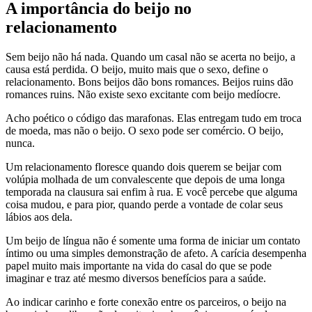
A importância do beijo no
relacionamento
Sem beijo não há nada. Quando um casal não se acerta no beijo, a
causa está perdida. O beijo, muito mais que o sexo, define o
relacionamento. Bons beijos dão bons romances. Beijos ruins dão
romances ruins. Não existe sexo excitante com beijo medíocre.
Acho poético o código das marafonas. Elas entregam tudo em troca
de moeda, mas não o beijo. O sexo pode ser comércio. O beijo,
nunca.
Um relacionamento floresce quando dois querem se beijar com
volúpia molhada de um convalescente que depois de uma longa
temporada na clausura sai enfim à rua. E você percebe que alguma
coisa mudou, e para pior, quando perde a vontade de colar seus
lábios aos dela.
Um beijo de língua não é somente uma forma de iniciar um contato
íntimo ou uma simples demonstração de afeto. A carícia desempenha
papel muito mais importante na vida do casal do que se pode
imaginar e traz até mesmo diversos benefícios para a saúde.
Ao indicar carinho e forte conexão entre os parceiros, o beijo na